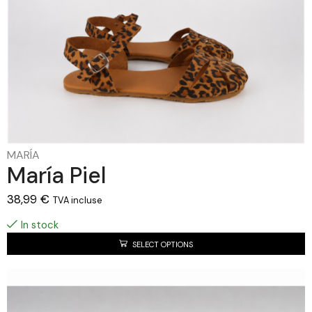
MARÍA
María Piel
38,99
€
TVA incluse
In stock
SELECT OPTIONS