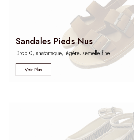
Sandales Pieds Nus
Embout Anatomique
Drop 0, anatomique, légère, semelle fine.
Respectez la forme naturelle de votre pied
Voir Plus
Voir les Mary Janes