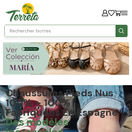
Rechercher
baskets
Chaussures Pieds Nus
100% – 100%
Fabriquées En Espagne
Des modèles