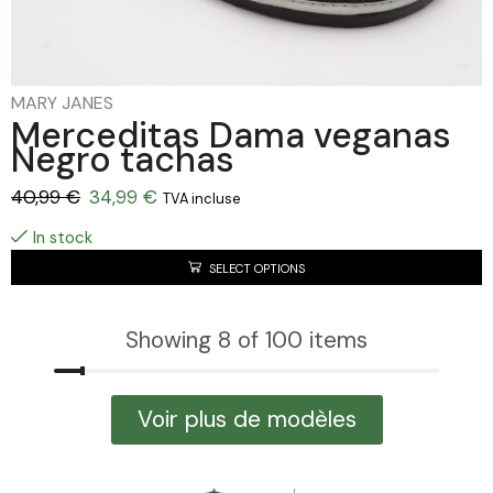
MARY JANES
Merceditas Dama veganas
Negro tachas
40,99
€
34,99
€
TVA incluse
In stock
SELECT OPTIONS
Showing 8 of 100 items
Voir plus de modèles