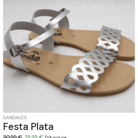
SANDALES
Festa Plata
30,99
€
29,99
€
TVA incluse