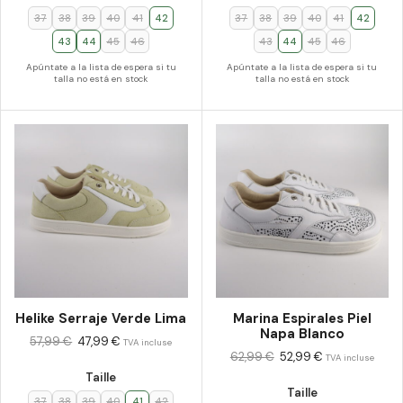
37
38
39
40
41
42
37
38
39
40
41
42
43
44
45
46
43
44
45
46
Apúntate a la lista de espera si tu
Apúntate a la lista de espera si tu
talla no está en stock
talla no está en stock
Helike Serraje Verde Lima
Marina Espirales Piel
Napa Blanco
57,99
€
47,99
€
TVA incluse
62,99
€
52,99
€
TVA incluse
Taille
Taille
37
38
39
40
41
42