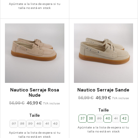
Apúntate a la lista de espera si tu
talla no está en stock
Nautico Serraje Rosa
Nautico Serraje Sande
Nude
56,99
€
46,99
€
TVA incluse
56,99
€
46,99
€
TVA incluse
Taille
Taille
37
38
39
40
41
42
37
38
39
40
41
42
Apúntate a la lista de espera si tu
talla no está en stock
Apúntate a la lista de espera si tu
talla no está en stock