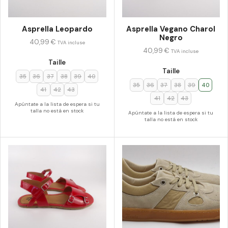
Asprella Leopardo
Asprella Vegano Charol
Negro
40,99
€
TVA incluse
40,99
€
TVA incluse
Taille
Taille
35
36
37
38
39
40
35
36
37
38
39
40
41
42
43
41
42
43
Apúntate a la lista de espera si tu
talla no está en stock
Apúntate a la lista de espera si tu
talla no está en stock