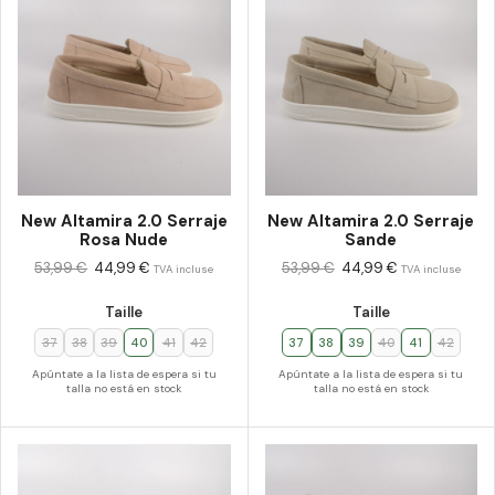
New Altamira 2.0 Serraje
New Altamira 2.0 Serraje
Rosa Nude
Sande
53,99
€
44,99
€
53,99
€
44,99
€
TVA incluse
TVA incluse
Taille
Taille
37
38
39
40
41
42
37
38
39
40
41
42
Apúntate a la lista de espera si tu
Apúntate a la lista de espera si tu
talla no está en stock
talla no está en stock