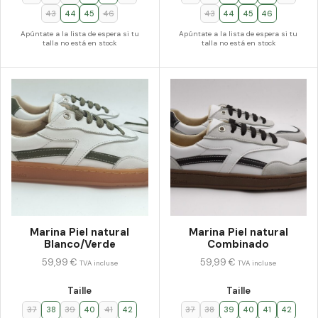
43
44
45
46
43
44
45
46
Apúntate a la lista de espera si tu
Apúntate a la lista de espera si tu
talla no está en stock
talla no está en stock
Marina Piel natural
Marina Piel natural
Blanco/Verde
Combinado
59,99
€
59,99
€
TVA incluse
TVA incluse
Taille
Taille
37
38
39
40
41
42
37
38
39
40
41
42