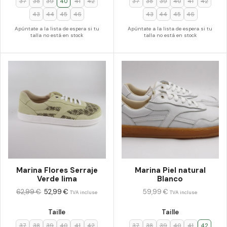
37
38
39
40
41
42
37
38
39
40
41
42
43
44
45
46
43
44
45
46
Apúntate a la lista de espera si tu
Apúntate a la lista de espera si tu
talla no está en stock
talla no está en stock
Marina Flores Serraje
Marina Piel natural
Verde lima
Blanco
62,99
€
52,99
€
59,99
€
TVA incluse
TVA incluse
Taille
Taille
37
38
39
40
41
42
37
38
39
40
41
42