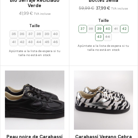
Bio Serraje Reciclado
Bottes Sénia
Verde
59,99
€
37,99
€
TVA incluse
41,99
€
TVA incluse
Taille
Taille
37
38
39
40
41
42
35
36
37
38
39
40
43
44
41
42
43
44
45
46
Apúntate a la lista de espera si tu
talla no está en stock
Apúntate a la lista de espera si tu
talla no está en stock
Peau noire de Carabassí
Carabassí Vegano Cebra