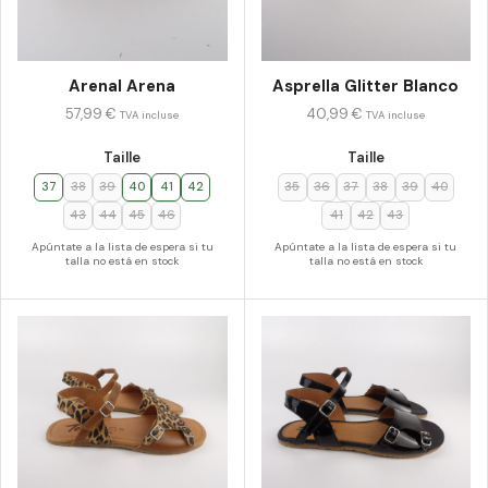
Arenal Arena
Asprella Glitter Blanco
57,99
€
40,99
€
TVA incluse
TVA incluse
Taille
Taille
37
38
39
40
41
42
35
36
37
38
39
40
43
44
45
46
41
42
43
Apúntate a la lista de espera si tu
Apúntate a la lista de espera si tu
talla no está en stock
talla no está en stock