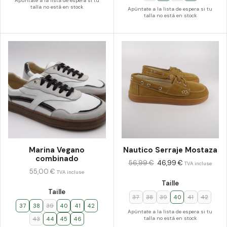
Apúntate a la lista de espera si tu
talla no está en stock
Apúntate a la lista de espera si tu
talla no está en stock
Marina Vegano
Nautico Serraje Mostaza
combinado
56,99
€
46,99
€
TVA incluse
55,00
€
TVA incluse
Taille
Taille
37
38
39
40
41
42
37
38
39
40
41
42
Apúntate a la lista de espera si tu
talla no está en stock
43
44
45
46