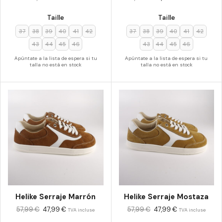
Taille
Taille
37
38
39
40
41
42
37
38
39
40
41
42
43
44
45
46
43
44
45
46
Apúntate a la lista de espera si tu
Apúntate a la lista de espera si tu
talla no está en stock
talla no está en stock
Helike Serraje Marrón
Helike Serraje Mostaza
57,99
€
47,99
€
57,99
€
47,99
€
TVA incluse
TVA incluse