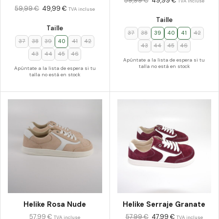
59,99
€
49,99
€
TVA incluse
59,99
€
49,99
€
TVA incluse
Taille
Taille
37
38
39
40
41
42
37
38
39
40
41
42
43
44
45
46
43
44
45
46
Apúntate a la lista de espera si tu
talla no está en stock
Apúntate a la lista de espera si tu
talla no está en stock
Helike Rosa Nude
Helike Serraje Granate
57,99
€
57,99
€
47,99
€
TVA incluse
TVA incluse