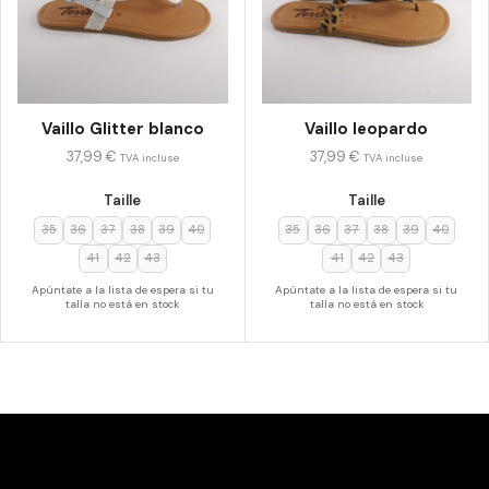
Vaillo Glitter blanco
Vaillo leopardo
37,99
€
37,99
€
TVA incluse
TVA incluse
Taille
Taille
35
36
37
38
39
40
35
36
37
38
39
40
41
42
43
41
42
43
Apúntate a la lista de espera si tu
Apúntate a la lista de espera si tu
talla no está en stock
talla no está en stock