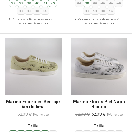
37
38
39
40
41
42
37
38
39
40
41
42
43
44
45
46
43
44
45
46
Apúntate a la lista de espera si tu
Apúntate a la lista de espera si tu
talla no está en stock
talla no está en stock
Marina Espirales Serraje
Marina Flores Piel Napa
Verde lima
Blanco
62,99
€
62,99
€
52,99
€
TVA incluse
TVA incluse
Taille
Taille