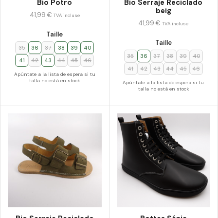
Bio Potro
Bio Serraje Reciclado
beig
41,99
€
TVA incluse
41,99
€
TVA incluse
Taille
Taille
35
36
37
38
39
40
35
36
37
38
39
40
41
42
43
44
45
46
41
42
43
44
45
46
Apúntate a la lista de espera si tu
talla no está en stock
Apúntate a la lista de espera si tu
talla no está en stock