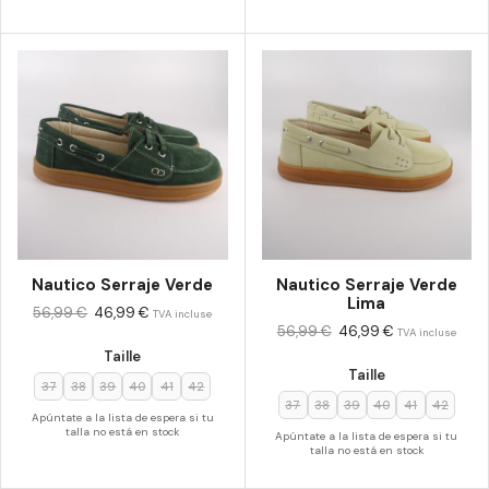
Nautico Serraje Verde
Nautico Serraje Verde
Lima
56,99
€
46,99
€
TVA incluse
56,99
€
46,99
€
TVA incluse
Taille
Taille
37
38
39
40
41
42
37
38
39
40
41
42
Apúntate a la lista de espera si tu
talla no está en stock
Apúntate a la lista de espera si tu
talla no está en stock