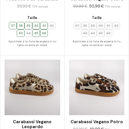
59,99
€
59,99
€
50,99
€
TVA incluse
TVA incluse
Taille
Taille
37
38
39
40
41
42
37
38
39
40
41
42
43
44
45
46
43
44
45
46
Apúntate a la lista de espera si tu
Apúntate a la lista de espera si tu
talla no está en stock
talla no está en stock
Carabassí Vegano
Carabassí Vegano Potro
Leopardo