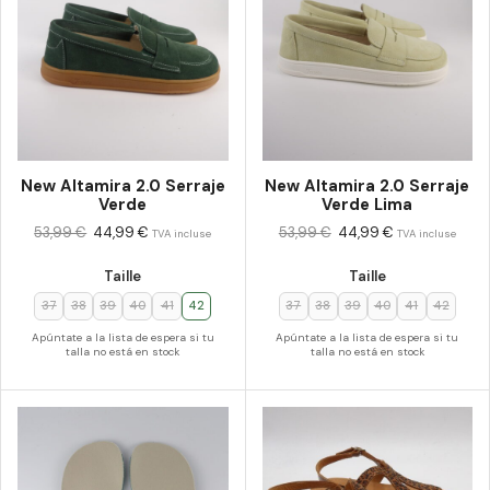
New Altamira 2.0 Serraje
New Altamira 2.0 Serraje
Verde
Verde Lima
53,99
€
44,99
€
53,99
€
44,99
€
TVA incluse
TVA incluse
Taille
Taille
37
38
39
40
41
42
37
38
39
40
41
42
Apúntate a la lista de espera si tu
Apúntate a la lista de espera si tu
talla no está en stock
talla no está en stock