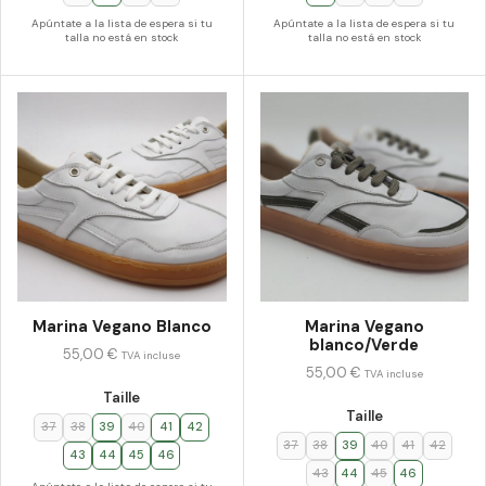
Apúntate a la lista de espera si tu
Apúntate a la lista de espera si tu
talla no está en stock
talla no está en stock
Marina Vegano Blanco
Marina Vegano
blanco/Verde
55,00
€
TVA incluse
55,00
€
TVA incluse
Taille
Taille
37
38
39
40
41
42
37
38
39
40
41
42
43
44
45
46
43
44
45
46