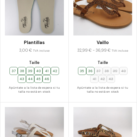
Plantillas
Vaillo
3,00
€
32,99
€
-
36,99
€
TVA incluse
TVA incluse
Taille
Taille
37
38
39
40
41
42
35
36
37
38
39
40
43
44
45
46
41
42
43
Apúntate a la lista de espera si tu
Apúntate a la lista de espera si tu
talla no está en stock
talla no está en stock