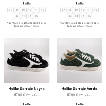
Taille
Taille
37
38
39
40
41
42
37
38
39
40
41
42
43
44
45
46
43
44
45
46
Apúntate a la lista de espera si tu
Apúntate a la lista de espera si tu
talla no está en stock
talla no está en stock
Helike Serraje Negro
Helike Serraje Verde
57,99
€
57,99
€
TVA incluse
TVA incluse
Taille
Taille