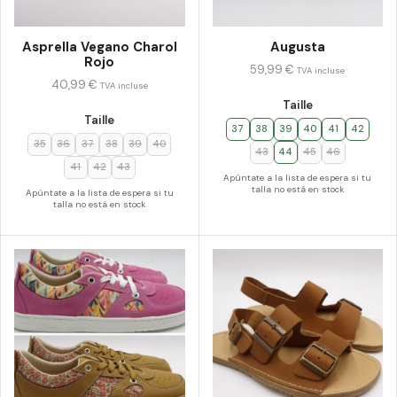
Asprella Vegano Charol
Augusta
Rojo
59,99
€
TVA incluse
40,99
€
TVA incluse
Taille
Taille
37
38
39
40
41
42
35
36
37
38
39
40
43
44
45
46
41
42
43
Apúntate a la lista de espera si tu
talla no está en stock
Apúntate a la lista de espera si tu
talla no está en stock