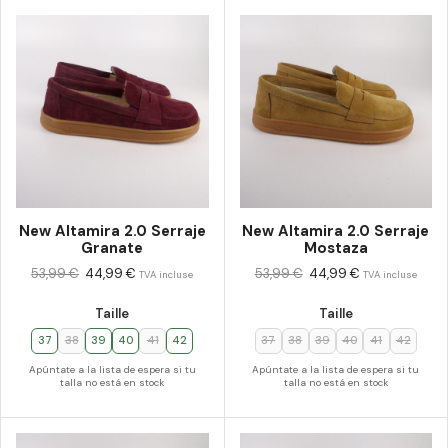
New Altamira 2.0 Serraje
New Altamira 2.0 Serraje
Granate
Mostaza
53,99
€
44,99
€
53,99
€
44,99
€
TVA incluse
TVA incluse
Taille
Taille
37
38
39
40
41
42
37
38
39
40
41
42
Apúntate a la lista de espera si tu
Apúntate a la lista de espera si tu
talla no está en stock
talla no está en stock