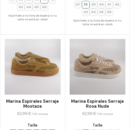
37
38
39
40
41
42
43
44
45
46
43
44
45
46
Apúntate a la lista de espera si tu
talla no está en stock
Apúntate a la lista de espera si tu
talla no está en stock
Marina Espirales Serraje
Marina Espirales Serraje
Mostaza
Rosa Nude
62,99
€
62,99
€
TVA incluse
TVA incluse
Taille
Taille