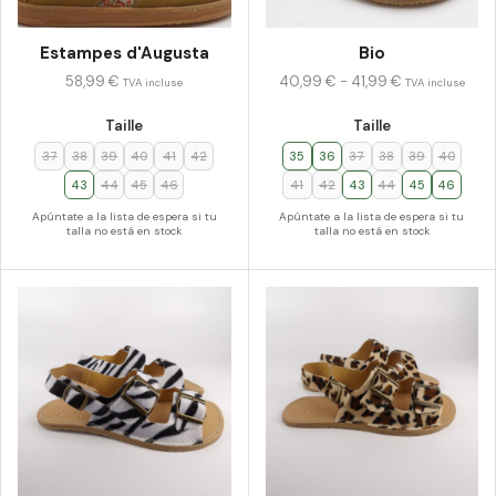
Estampes d'Augusta
Bio
58,99
€
40,99
€
-
41,99
€
TVA incluse
TVA incluse
Taille
Taille
37
38
39
40
41
42
35
36
37
38
39
40
43
44
45
46
41
42
43
44
45
46
Apúntate a la lista de espera si tu
Apúntate a la lista de espera si tu
talla no está en stock
talla no está en stock