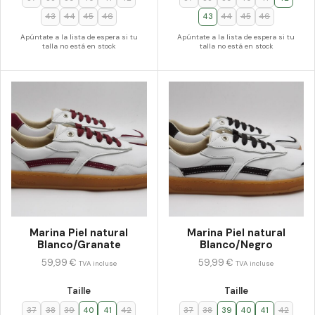
43
44
45
46
43
44
45
46
Apúntate a la lista de espera si tu
Apúntate a la lista de espera si tu
talla no está en stock
talla no está en stock
Marina Piel natural
Marina Piel natural
Blanco/Granate
Blanco/Negro
59,99
€
59,99
€
TVA incluse
TVA incluse
Taille
Taille
37
38
39
40
41
42
37
38
39
40
41
42