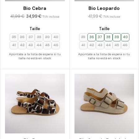
Bio Cebra
Bio Leopardo
41,99
€
34,99
€
41,99
€
TVA incluse
TVA incluse
Taille
Taille
35
36
37
38
39
40
35
36
37
38
39
40
41
42
43
44
45
46
41
42
43
44
45
46
Apúntate a la lista de espera si tu
Apúntate a la lista de espera si tu
talla no está en stock
talla no está en stock