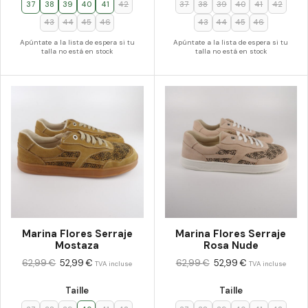
37
38
39
40
41
42
37
38
39
40
41
42
43
44
45
46
43
44
45
46
Apúntate a la lista de espera si tu
Apúntate a la lista de espera si tu
talla no está en stock
talla no está en stock
Marina Flores Serraje
Marina Flores Serraje
Mostaza
Rosa Nude
62,99
€
52,99
€
62,99
€
52,99
€
TVA incluse
TVA incluse
Taille
Taille