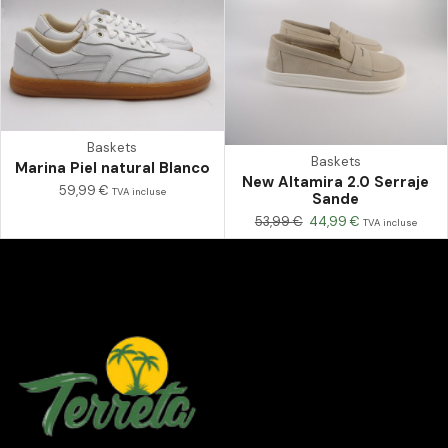
Baskets
Baskets
Marina Piel natural Blanco
New Altamira 2.0 Serraje
59,99
€
TVA incluse
Sande
53,99
€
44,99
€
TVA incluse