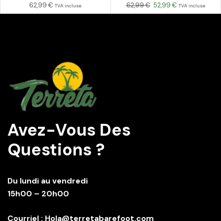
62,99
€
62,99
€
52,99
€
TVA incluse
TVA incluse
Avez-Vous Des
Questions ?
Du lundi au vendredi
15h00 – 20h00
Courriel : Hola@terretabarefoot.com